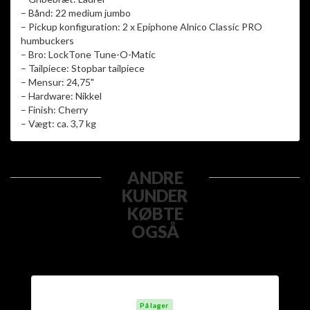
– Bånd: 22 medium jumbo
– Pickup konfiguration: 2 x Epiphone Alnico Classic PRO
humbuckers
– Bro: LockTone Tune-O-Matic
– Tailpiece: Stopbar tailpiece
– Mensur: 24,75"
– Hardware: Nikkel
– Finish: Cherry
– Vægt: ca. 3,7 kg
ANDRE
KUNDER
KØBTE
OGSÅ
På lager