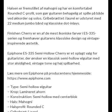
Halsen er fremstillet af mahogni og har en komfortabel
Rounded C-profil, som gør guitaren behagelig at spille på både
ved akkorder og solos. Gribebrættet i laurel er udstyret med
22 medium jumbo bånd og klassiske dot-inlays.
Finishen Cherry er en af de mest ikoniske farver i ES-335-
serien og fremhæver guitarens klassiske design og vintage-
inspirerede æstetik.
Epiphone ES-335 Semi-Hollow Cherry er et oplagt valg for
guitarister, der ønsker en klassisk semi-hollow elguitar med
stor alsidighed, vintage tone og høj spilbarhed.
Læs mere om Epiphone på producentens hjemmeside:
https://www.epiphone.com
– Type: Semi-hollow elguitar
– Krop: Lamineret ahorn
– Konstruktion: Semi-hollow med centerblok
– Hals: Mahogni
– Halsprofil: Rounded C
– Gribebræt: Laurel