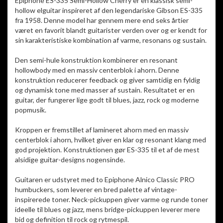
Epiphone ES-335 Semi-Hollow Cherry er en klassisk semi-
hollow elguitar inspireret af den legendariske Gibson ES-335
fra 1958. Denne model har gennem mere end seks årtier
været en favorit blandt guitarister verden over og er kendt for
sin karakteristiske kombination af varme, resonans og sustain.
Den semi-hule konstruktion kombinerer en resonant
hollowbody med en massiv centerblok i ahorn. Denne
konstruktion reducerer feedback og giver samtidig en fyldig
og dynamisk tone med masser af sustain. Resultatet er en
guitar, der fungerer lige godt til blues, jazz, rock og moderne
popmusik.
Kroppen er fremstillet af lamineret ahorn med en massiv
centerblok i ahorn, hvilket giver en klar og resonant klang med
god projektion. Konstruktionen gør ES-335 til et af de mest
alsidige guitar-designs nogensinde.
Guitaren er udstyret med to Epiphone Alnico Classic PRO
humbuckers, som leverer en bred palette af vintage-
inspirerede toner. Neck-pickuppen giver varme og runde toner
ideelle til blues og jazz, mens bridge-pickuppen leverer mere
bid og definition til rock og rytmespil.