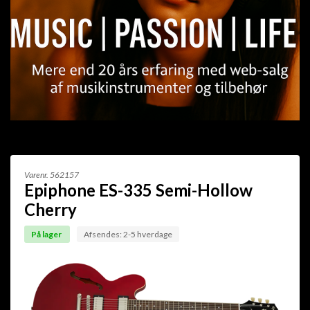
Varenr.
562157
Epiphone ES-335 Semi-Hollow
Cherry
På lager
Afsendes: 2-5 hverdage