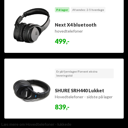
På lager
Afsendes: 2-5 hverdage
Next X4 bluetooth
hovedtelefoner
499,-
Er på fjernlager/Forvent ekstra
leveringstid
SHURE SRH440 Lukket
Hovedtelefoner - sidste på lager
839,-
Læs mere om Hovedtelefoner - lukkede