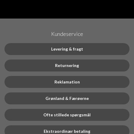
Kundeservice
Levering & fragt
Returnering
Reklamation
Grønland & Færøerne
Ofte stillede spørgsmål
Ekstraordinær betaling