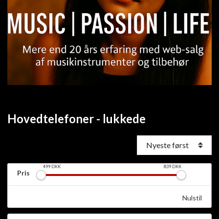
Hovedtelefoner - lukkede
499
DKK
839
DKK
Pris
Nulstil