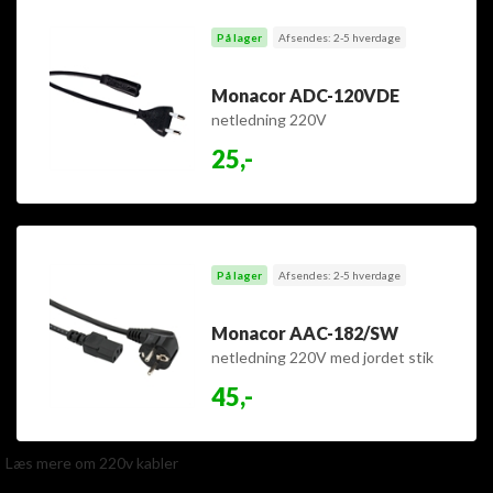
På lager
Afsendes: 2-5 hverdage
Monacor ADC-120VDE
netledning 220V
25,-
På lager
Afsendes: 2-5 hverdage
Monacor AAC-182/SW
netledning 220V med jordet stik
45,-
Læs mere om 220v kabler