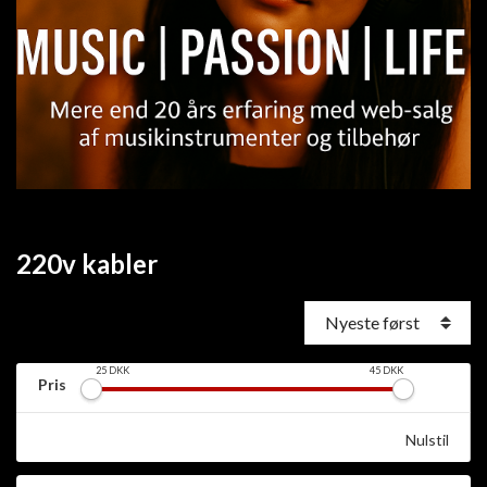
220v kabler
25
DKK
45
DKK
Pris
Nulstil