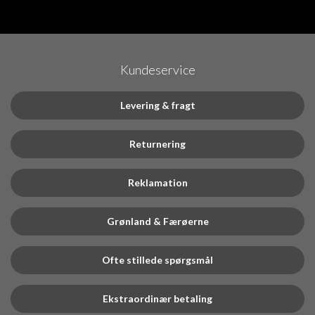
Kundeservice
Levering & fragt
Returnering
Reklamation
Grønland & Færøerne
Ofte stillede spørgsmål
Ekstraordinær betaling