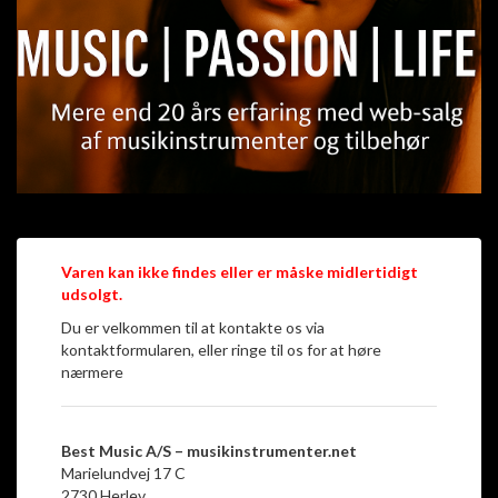
Varen kan ikke findes eller er måske midlertidigt
udsolgt.
Du er velkommen til at kontakte os via
kontaktformularen, eller ringe til os for at høre
nærmere
Best Music A/S – musikinstrumenter.net
Marielundvej 17 C
2730 Herlev