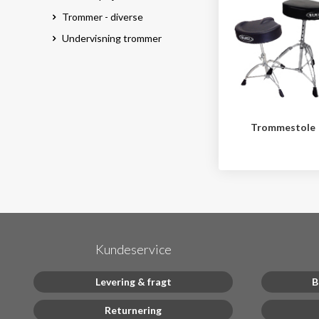
Trommer - diverse
Undervisning trommer
Trommestole
Kundeservice
Levering & fragt
B
Returnering