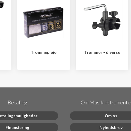
Trommepleje
Trommer - diverse
Betaling
Om Musikinstrumenter
etalingsmuligheder
Om os
Finansiering
Nyhedsbrev