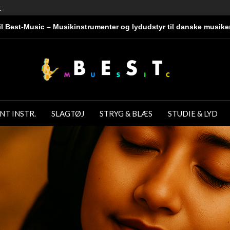
r
l Best-Music – Musikinstrumenter og lydudstyr til danske musike
NT INSTR.
SLAGTØJ
STRYG & BLÆS
STUDIE & LYD