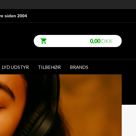
re siden 2004
0,00
DKK
LYD UDSTYR
TILBEHØR
BRANDS