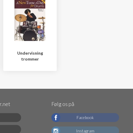
Undervisning
trommer
.net
Følg os på
Facebook
Instagram