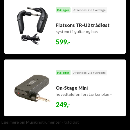
På lager
Afsendes: 2-5 hverdage
Flatsons TR-U2 trådløst
system til guitar og bas
599,-
På lager
Afsendes: 2-5 hverdage
On-Stage Mini
hovedtelefon forstærker plug -
udgår sidste på lager
249,-
Læs mere om Musikinstrumenter - trådløst