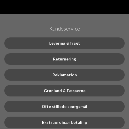
Kundeservice
Levering & fragt
Returnering
Reklamation
Grønland & Færøerne
Ofte stillede spørgsmål
Ekstraordinær betaling