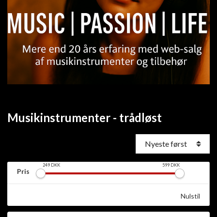
Musikinstrumenter - trådløst
249
DKK
599
DKK
Pris
Nulstil