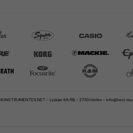
KINSTRUMENTER.NET – Lyskær 8A/9B – 2730 Herlev –
info@best-mus