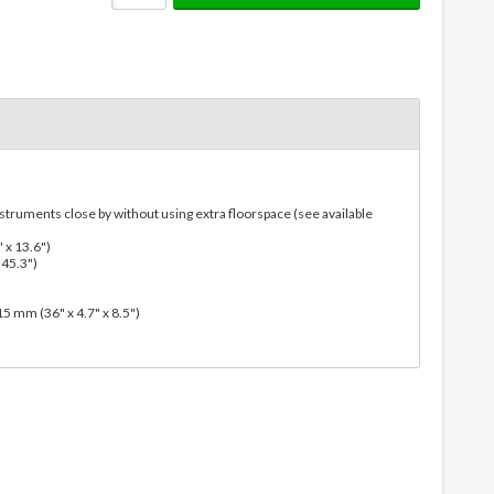
nstruments close by without using extra floorspace (see available
 x 13.6")
 45.3")
 mm (36" x 4.7" x 8.5")