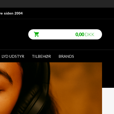
re siden 2004
0,00
DKK
LYD UDSTYR
TILBEHØR
BRANDS