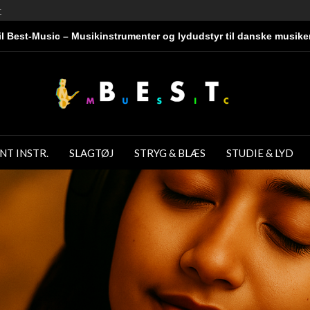
r
l Best-Music – Musikinstrumenter og lydudstyr til danske musike
NT INSTR.
SLAGTØJ
STRYG & BLÆS
STUDIE & LYD