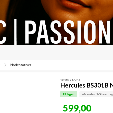
r
Nodestativer
Varenr.
117348
Hercules BS301B No
På lager
Afsendes: 2-5 hverdag
599,00