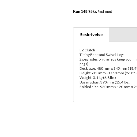
Beskrivelse
EZ Clutch
Tilting Base and Swivel Legs
2 peg holes on the legs keep your i
pegs)
Desk size: 480 mm x 345 mm (18.9"
Height: 680 mm - 1150 mm (26.8" -
Weight: 3.1 kg (6.8 lbs)
Base radius: 390 mm (15.4 lbs.)
Folded size: 920 mm x 120 mm x 215