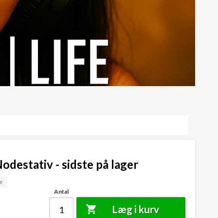
destativ - sidste på lager
e
Antal
Læg i kurv