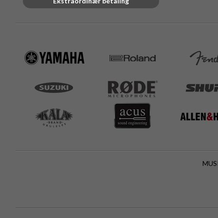
Ekstraordinær betaling
MUSI