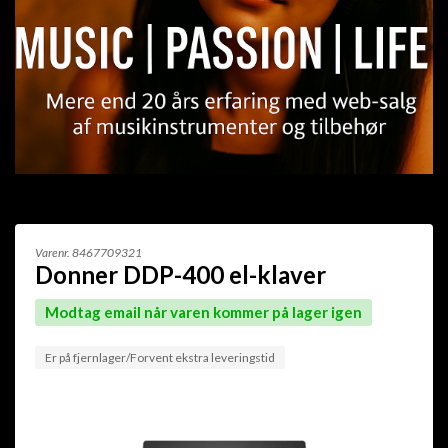
Varenr.
8467709321
Donner DDP-400 el-klaver
Modtag email når varen kommer på lager igen
Er på fjernlager/Forvent ekstra leveringstid