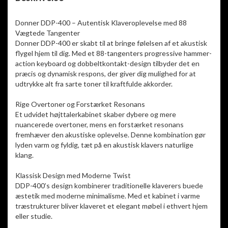
Donner DDP-400 – Autentisk Klaveroplevelse med 88
Vægtede Tangenter
Donner DDP-400 er skabt til at bringe følelsen af et akustisk
flygel hjem til dig. Med et 88-tangenters progressive hammer-
action keyboard og dobbeltkontakt-design tilbyder det en
præcis og dynamisk respons, der giver dig mulighed for at
udtrykke alt fra sarte toner til kraftfulde akkorder.
Rige Overtoner og Forstærket Resonans
Et udvidet højttalerkabinet skaber dybere og mere
nuancerede overtoner, mens en forstærket resonans
fremhæver den akustiske oplevelse. Denne kombination gør
lyden varm og fyldig, tæt på en akustisk klavers naturlige
klang.
Klassisk Design med Moderne Twist
DDP-400’s design kombinerer traditionelle klaverers buede
æstetik med moderne minimalisme. Med et kabinet i varme
træstrukturer bliver klaveret et elegant møbel i ethvert hjem
eller studie.