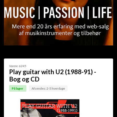
Varenr.
6245
Play guitar with U2 (1988-91) -
Bog og CD
På lager
Afsendes: 2-5 hverdage