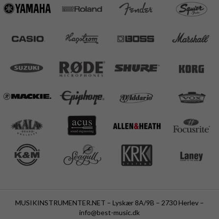
MUSIKINSTRUMENTER.NET – Lyskær 8A/9B – 2730 Herlev –
info@best-music.dk