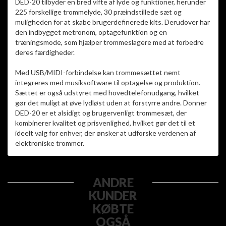
DED-20 tilbyder en bred vifte af lyde og funktioner, herunder
225 forskellige trommelyde, 30 præindstillede sæt og
muligheden for at skabe brugerdefinerede kits. Derudover har
den indbygget metronom, optagefunktion og en
træningsmode, som hjælper trommeslagere med at forbedre
deres færdigheder.
Med USB/MIDI-forbindelse kan trommesættet nemt
integreres med musiksoftware til optagelse og produktion.
Sættet er også udstyret med hovedtelefonudgang, hvilket
gør det muligt at øve lydløst uden at forstyrre andre. Donner
DED-20 er et alsidigt og brugervenligt trommesæt, der
kombinerer kvalitet og prisvenlighed, hvilket gør det til et
ideelt valg for enhver, der ønsker at udforske verdenen af
elektroniske trommer.
ANDRE
KUNDER
KØBTE
OGSÅ