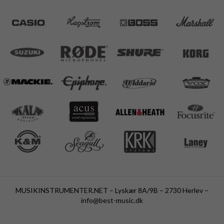
MUSIKINSTRUMENTER.NET – Lyskær 8A/9B – 2730 Herlev –
info@best-music.dk