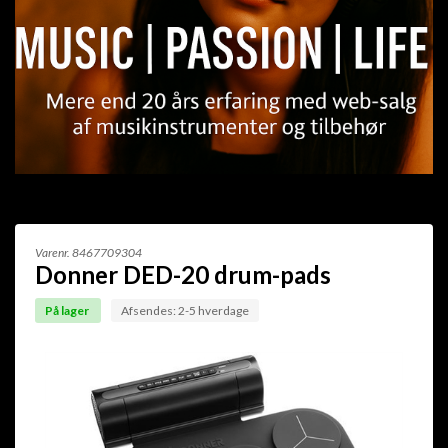
Varenr.
8467709304
Donner DED-20 drum-pads
På lager
Afsendes: 2-5 hverdage