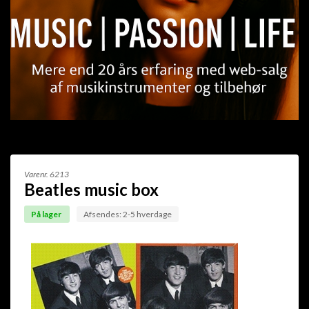
Varenr.
6213
Beatles music box
På lager
Afsendes: 2-5 hverdage