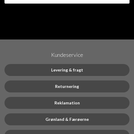
Kundeservice
Levering & fragt
Returnering
Reklamation
Grønland & Færøerne