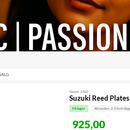
SALG
Varenr.
2302
Suzuki Reed Plates 
På lager
Afsendes: 2-5 hverdag
925,00