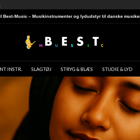
r
l Best-Music – Musikinstrumenter og lydudstyr til danske musike
NT INSTR.
SLAGTØJ
STRYG & BLÆS
STUDIE & LYD