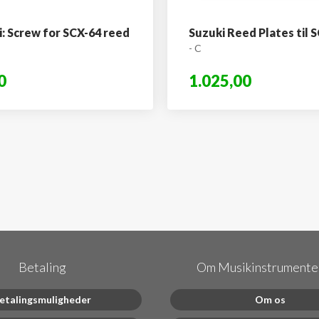
: Screw for SCX-64 reed
Suzuki Reed Plates til 
- C
0
1.025,00
Betaling
Om Musikinstrumenter
etalingsmuligheder
Om os