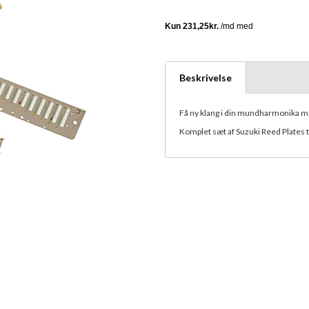
Beskrivelse
Få ny klang i din mundharmonika me
Komplet sæt af Suzuki Reed Plates ti