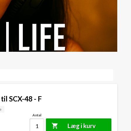
til SCX-48 - F
e
Antal
Læg i kurv