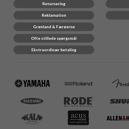
Returnering
Reklamation
Grønland & Færøerne
Ofte stillede spørgsmål
Ekstraordinær betaling