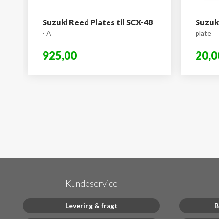
Suzuki Reed Plates til SCX-48
Suzuki
- A
plate
925,00
20,0
Kundeservice
Levering & fragt
B