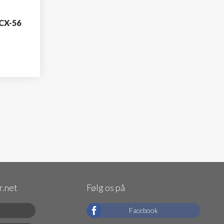
SCX-56
.net
Følg os på
Facebook