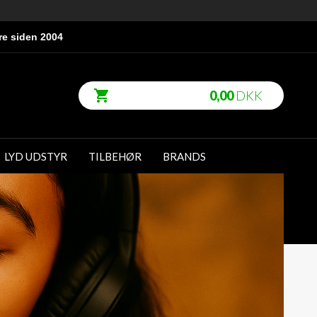
re siden 2004
0,00
DKK
LYD UDSTYR
TILBEHØR
BRANDS