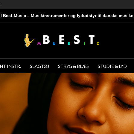
r
l Best-Music – Musikinstrumenter og lydudstyr til danske musike
NT INSTR.
SLAGTØJ
STRYG & BLÆS
STUDIE & LYD