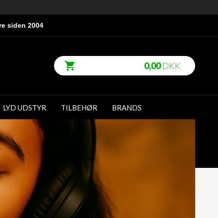
re siden 2004
0,00
DKK
LYD UDSTYR
TILBEHØR
BRANDS