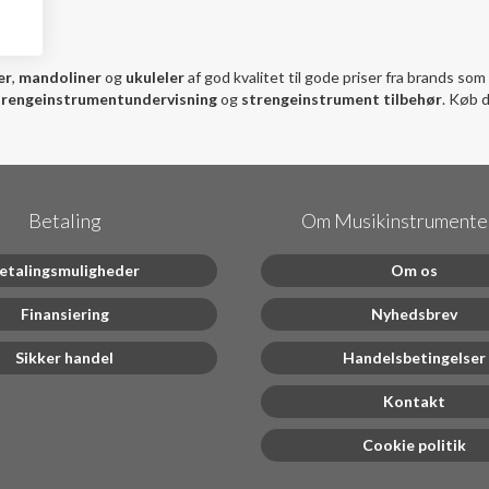
er
,
mandoliner
og
ukuleler
af god kvalitet til gode priser fra brands som
trengeinstrumentundervisning
og
strengeinstrument tilbehør
. Køb d
Betaling
Om Musikinstrumenter
etalingsmuligheder
Om os
Finansiering
Nyhedsbrev
Sikker handel
Handelsbetingelser
Kontakt
Cookie politik