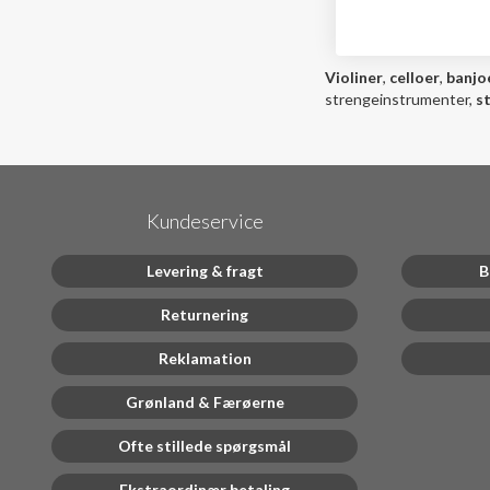
Violiner
,
celloer
,
banjo
strengeinstrumenter,
s
Kundeservice
Levering & fragt
B
Returnering
Reklamation
Grønland & Færøerne
Ofte stillede spørgsmål
Ekstraordinær betaling