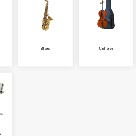
Blæs
Celloer
s