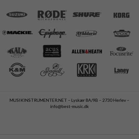
MUSIKINSTRUMENTER.NET – Lyskær 8A/9B – 2730 Herlev –
info@best-music.dk