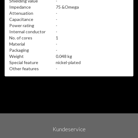
Shielding value
-
Impedance
75 &Omega
Attenuation
-
Capacitance
-
Power rating
-
Internal conductor
-
No. of cores
1
Material
-
Packaging
-
Weight
0.048 kg
Special feature
nickel-plated
Other features
-
Kundeservice