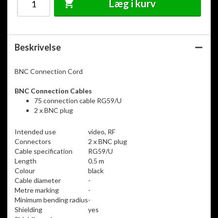
Læg i kurv
Beskrivelse
BNC Connection Cord
BNC Connection Cables
75 connection cable RG59/U
2 x BNC plug
Intended use
video, RF
Connectors
2 x BNC plug
Cable specification
RG59/U
Length
0.5 m
Colour
black
Cable diameter
-
Metre marking
-
Minimum bending radius
-
Shielding
yes