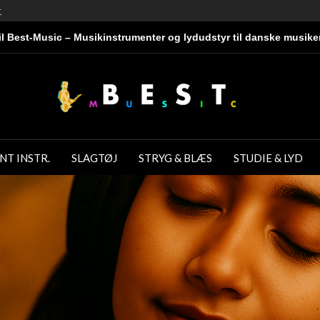
r
l Best-Music – Musikinstrumenter og lydudstyr til danske musike
NT INSTR.
SLAGTØJ
STRYG & BLÆS
STUDIE & LYD