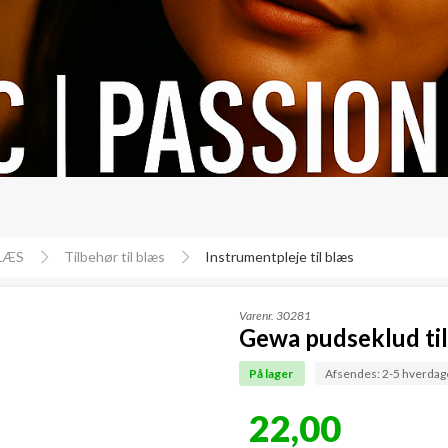
LÆS
Tilbehør til blæs
Instrumentpleje til blæs
Varenr.
30281
Gewa pudseklud til
På lager
Afsendes: 2-5 hverdag
22,00