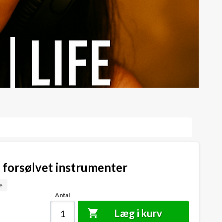
 forsølvet instrumenter
e
Antal
Læg i kurv