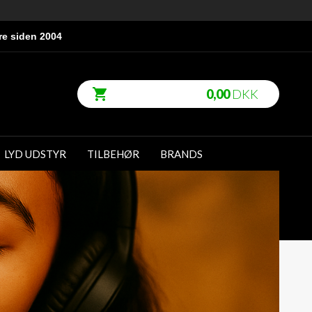
re siden 2004
0,00
DKK
LYD UDSTYR
TILBEHØR
BRANDS