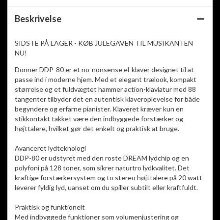
Beskrivelse
SIDSTE PÅ LAGER - KØB JULEGAVEN TIL MUSIKANTEN
NU!
Donner DDP-80 er et no-nonsense el-klaver designet til at
passe ind i moderne hjem. Med et elegant trælook, kompakt
størrelse og et fuldvægtet hammer action-klaviatur med 88
tangenter tilbyder det en autentisk klaveroplevelse for både
begyndere og erfarne pianister. Klaveret kræver kun en
stikkontakt takket være den indbyggede forstærker og
højttalere, hvilket gør det enkelt og praktisk at bruge.
Avanceret lydteknologi
DDP-80 er udstyret med den roste DREAM lydchip og en
polyfoni på 128 toner, som sikrer naturtro lydkvalitet. Det
kraftige forstærkersystem og to stereo højttalere på 20 watt
leverer fyldig lyd, uanset om du spiller subtilt eller kraftfuldt.
Praktisk og funktionelt
Med indbyggede funktioner som volumenjustering og