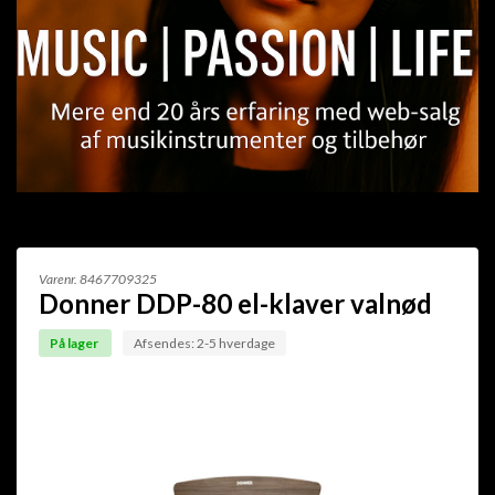
Varenr.
8467709325
Donner DDP-80 el-klaver valnød
På lager
Afsendes: 2-5 hverdage