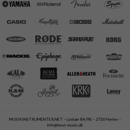
MUSIKINSTRUMENTER.NET – Lyskær 8A/9B – 2730 Herlev –
info@best-music.dk