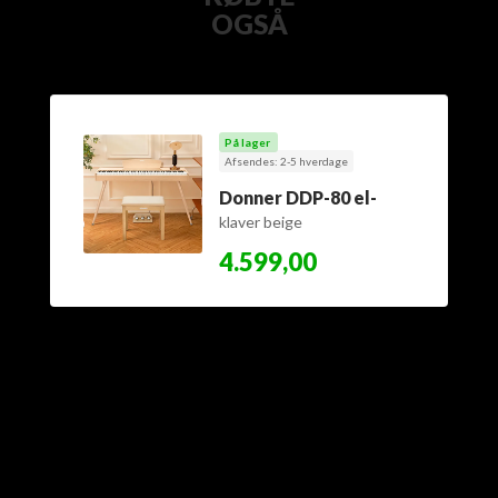
OGSÅ
På lager
Afsendes: 2-5 hverdage
Donner DDP-80 el-
klaver beige
4.599,00